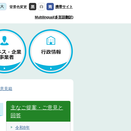
携帯サイト
背景色変更
Multilingual(多言語翻訳)
意見箱
主なご提案・ご意見と
回答
令和8年