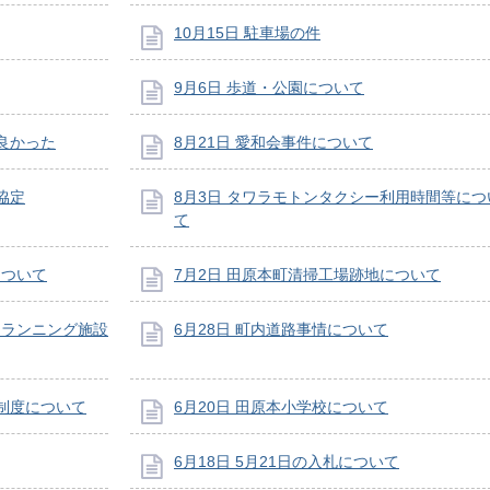
10月15日 駐車場の件
9月6日 歩道・公園について
て良かった
8月21日 愛和会事件について
協定
8月3日 タワラモトンタクシー利用時間等につ
て
について
7月2日 田原本町清掃工場跡地について
にランニング施設
6月28日 町内道路事情について
ー制度について
6月20日 田原本小学校について
6月18日 5月21日の入札について