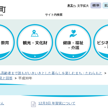
本文へ
文字拡大
サイト内検索
ら高齢者まで誰もがいきいきとした暮らしを楽しむまち・たわらもと
見と回答
平成30年
せん
12月3日 年賀状について