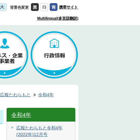
携帯サイト
背景色変更
Multilingual(多言語翻訳)
広報たわらもと
令和4年
令和4年
広報たわらもと令和4年
(2022年)12月号