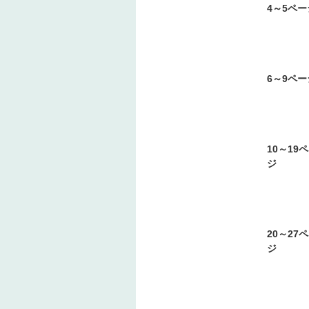
4～5ペー
6～9ペー
10～19
ジ
20～27
ジ