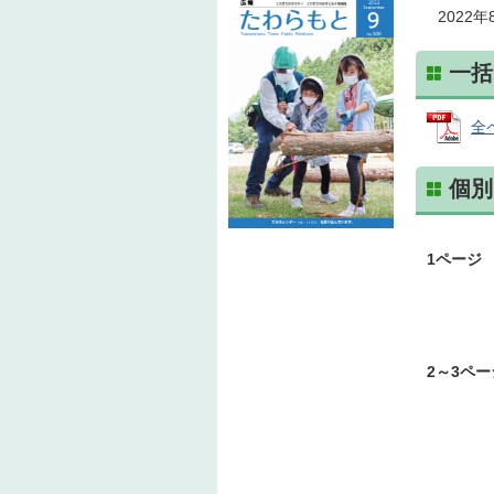
2022
一括
全ペ
個別
1ページ
2～3ペー