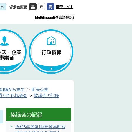
携帯サイト
背景色変更
Multilingual(多言語翻訳)
組織から探す
町長公室
通活性化協議会
協議会の記録
協議会の記録
令和8年度第1回田原本町地