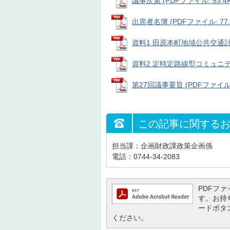
議事次第 (PDFファイル: 53.4K
出席者名簿 (PDFファイル: 77.
資料1 田原本町地域公共交通計画（
資料2 定時定路線型コミュニティ
第27回議事要旨 (PDFファイル: 
この記事に関する
担当課：企画財政課政策企画係
電話：0744-34-2083
PDFファイ
す。お持ち
ードボタ
ください。