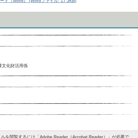
ord） (Wordファイル: 17.3KB)
課文化財活用係
ルを閲覧するには「Adobe Reader（Acrobat Reader）」が必要で