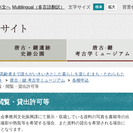
本文へ
Multilingual（多言語翻訳）
文字サイズ
背景
高齢者まで誰もがいきいきとした暮らしを楽しむまち・たわらもと
ト
唐古・鍵 考古学ミュージアム
各種申込
載・閲覧・貸出許可等
閲覧・貸出許可等
員会事務局文化振興課にて展示・収蔵している資料の写真を書籍等の出
真撮影や熟覧等を希望する場合、また資料の貸出を希望される場合に
要となります。