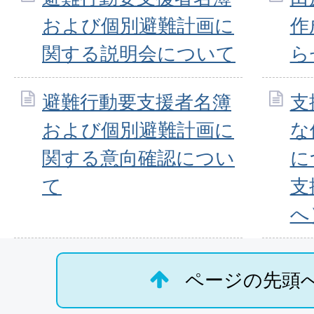
および個別避難計画に
作
関する説明会について
ら
避難行動要支援者名簿
支
および個別避難計画に
な
関する意向確認につい
に
て
支
へ
ページの先頭