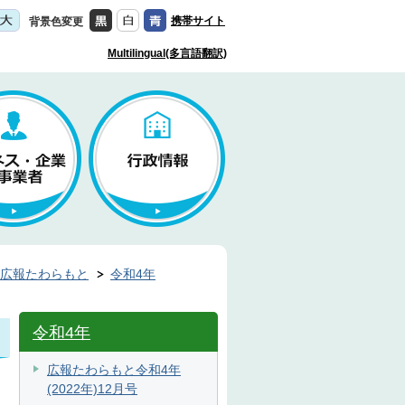
携帯サイト
背景色変更
Multilingual(多言語翻訳)
広報たわらもと
令和4年
令和4年
広報たわらもと令和4年
(2022年)12月号