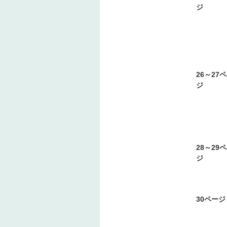
ジ
26～27
ジ
28～29
ジ
30ページ