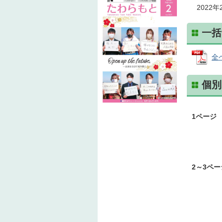
2022
一括
全ペ
個別
1ページ
2～3ペー