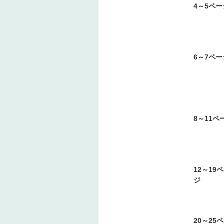
4～5ペー
6～7ペー
8～11ペ
12～19
ジ
20～25