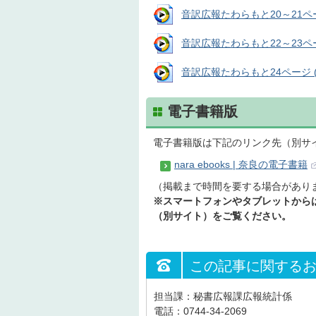
音訳広報たわらもと20～21ページ
音訳広報たわらもと22～23ページ
音訳広報たわらもと24ページ (音
電子書籍版
電子書籍版は下記のリンク先（別サ
nara ebooks | 奈良の電子書籍
（掲載まで時間を要する場合があり
※スマートフォンやタブレットからは、
（別サイト）をご覧ください。
この記事に関する
担当課：秘書広報課広報統計係
電話：0744-34-2069