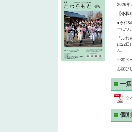
2026年
【令和
●令和8
ーにつ
「ふれ
は22
ん。
※本ペ
お詫び
一括
全ペ
個別