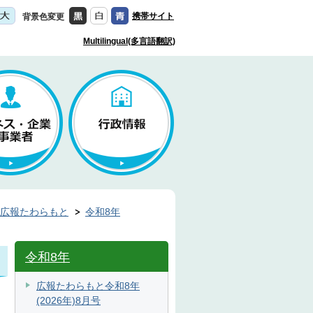
携帯サイト
背景色変更
Multilingual(多言語翻訳)
広報たわらもと
令和8年
令和8年
広報たわらもと令和8年
(2026年)8月号