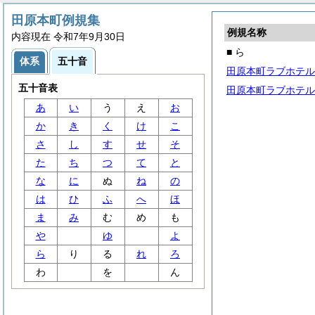
田原本町例規集
例規名称
内容現在 令和7年9月30日
■ ら
体系
五十音
田原本町ラブホテル
五十音表
田原本町ラブホテル
あ
い
う
え
お
か
き
く
け
こ
さ
し
す
せ
そ
た
ち
つ
て
と
な
に
ぬ
ね
の
は
ひ
ふ
へ
ほ
ま
み
む
め
も
や
ゆ
よ
ら
り
る
れ
ろ
わ
を
ん