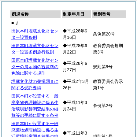
例規名称
制定年月日
種別番号
■ ま
田原本町埋蔵文化財セン
◆平成28年6
条例第20号
ター設置条例
月16日
田原本町埋蔵文化財セン
◆平成28年6
教育委員会規則
ター設置条例施行規則
月22日
第3号
田原本町埋蔵文化財セン
◆平成28年6
ターの展示物の観覧料の
規則第9号
月27日
免除に関する規則
埋蔵文化財の発掘調査に
◆平成2年3月
教育委員会告示
関する受託要綱
26日
第1号
田原本町が設置する一般
廃棄物処理施設に係る生
◆平成11年3
条例第2号
活環境影響調査結果の縦
月24日
覧等の手続に関する条例
田原本町が設置する一般
廃棄物処理施設に係る生
◆平成11年3
活環境影響調査結果の縦
規則第1号