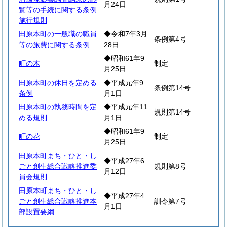
月24日
覧等の手続に関する条例
施行規則
田原本町の一般職の職員
◆令和7年3月
条例第4号
等の旅費に関する条例
28日
◆昭和61年9
町の木
制定
月25日
田原本町の休日を定める
◆平成元年9
条例第14号
条例
月1日
田原本町の執務時間を定
◆平成元年11
規則第14号
める規則
月1日
◆昭和61年9
町の花
制定
月25日
田原本町まち・ひと・し
◆平成27年6
ごと創生総合戦略推進委
規則第8号
月12日
員会規則
田原本町まち・ひと・し
◆平成27年4
ごと創生総合戦略推進本
訓令第7号
月1日
部設置要綱