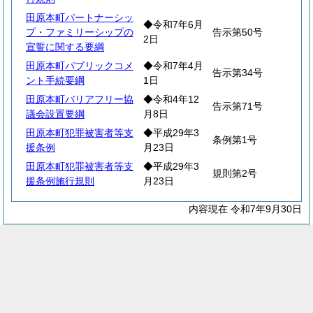
田原本町パートナーシッ
◆令和7年6月
プ・ファミリーシップの
告示第50号
2日
宣誓に関する要綱
田原本町パブリックコメ
◆令和7年4月
告示第34号
ント手続要綱
1日
田原本町バリアフリー協
◆令和4年12
告示第71号
議会設置要綱
月8日
田原本町犯罪被害者等支
◆平成29年3
条例第1号
援条例
月23日
田原本町犯罪被害者等支
◆平成29年3
規則第2号
援条例施行規則
月23日
内容現在 令和7年9月30日