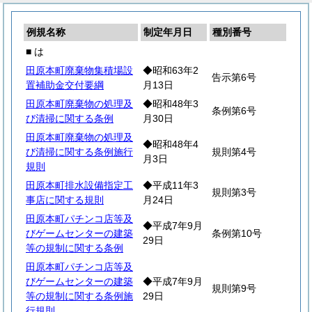
例規名称
制定年月日
種別番号
■ は
田原本町廃棄物集積場設
◆昭和63年2
告示第6号
置補助金交付要綱
月13日
田原本町廃棄物の処理及
◆昭和48年3
条例第6号
び清掃に関する条例
月30日
田原本町廃棄物の処理及
◆昭和48年4
び清掃に関する条例施行
規則第4号
月3日
規則
田原本町排水設備指定工
◆平成11年3
規則第3号
事店に関する規則
月24日
田原本町パチンコ店等及
◆平成7年9月
びゲームセンターの建築
条例第10号
29日
等の規制に関する条例
田原本町パチンコ店等及
びゲームセンターの建築
◆平成7年9月
規則第9号
等の規制に関する条例施
29日
行規則