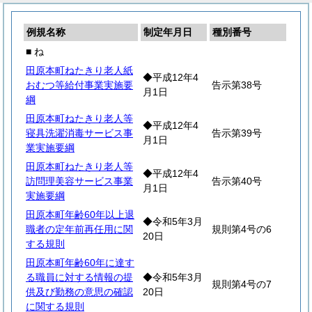
例規名称
制定年月日
種別番号
■ ね
田原本町ねたきり老人紙
◆平成12年4
おむつ等給付事業実施要
告示第38号
月1日
綱
田原本町ねたきり老人等
◆平成12年4
寝具洗濯消毒サービス事
告示第39号
月1日
業実施要綱
田原本町ねたきり老人等
◆平成12年4
訪問理美容サービス事業
告示第40号
月1日
実施要綱
田原本町年齢60年以上退
◆令和5年3月
職者の定年前再任用に関
規則第4号の6
20日
する規則
田原本町年齢60年に達す
る職員に対する情報の提
◆令和5年3月
規則第4号の7
供及び勤務の意思の確認
20日
に関する規則