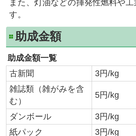
また、灯油などの揮発性燃料や工
す。
助成金額
助成金額一覧
古新聞
3円/kg
雑誌類（雑がみを含
5円/kg
む）
ダンボール
3円/kg
紙パック
3円/kg