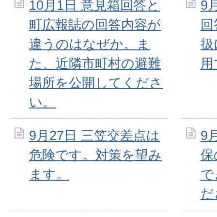
10月1日 意見箱回答と
9
町広報誌の回答内容が
回
違うのはなぜか。ま
扱
た、近隣市町村の避難
用
場所を公開してくださ
い。
9月27日 三笠交差点は
9
危険です。対策を望み
保
ます。
で
だ