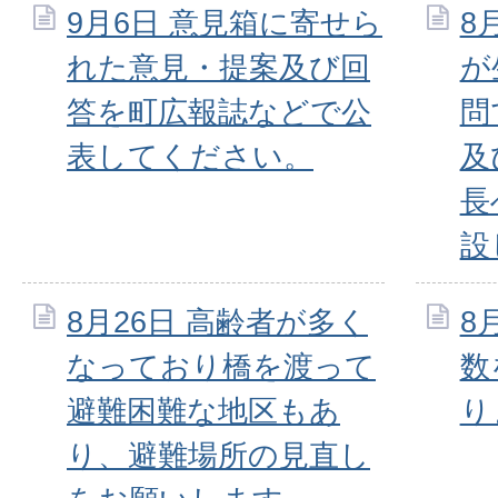
9月6日 意見箱に寄せら
8
れた意見・提案及び回
が
答を町広報誌などで公
問
表してください。
及
長
設
8月26日 高齢者が多く
8
なっており橋を渡って
数
避難困難な地区もあ
り
り、避難場所の見直し