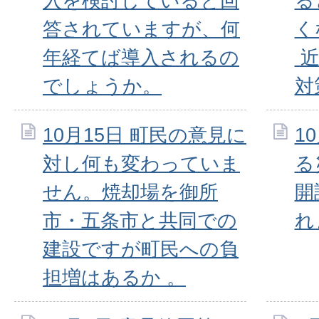
入を検討していると回
る
答されていますが、何
く
年経てば導入されるの
近
でしょうか。
対
10月15日 町民の意見に
1
対し何も変わっていま
る
せん。焼却場を御所
開
市・五条市と共同での
れ
建設ですが町民への負
担増はあるか 。