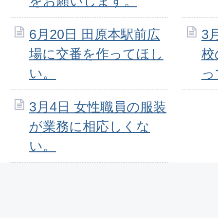
をお願いします。
6月20日 田原本駅前広
3
場に交番を作ってほし
校
い。
っ
3月4日 女性職員の服装
が業務に相応しくな
い。