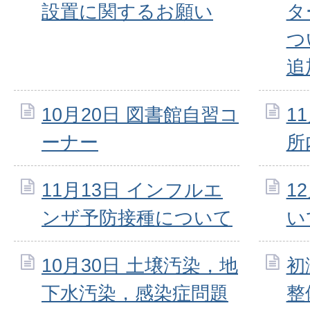
設置に関するお願い
タ
つ
追
10月20日 図書館自習コ
1
ーナー
所
11月13日 インフルエ
1
ンザ予防接種について
い
10月30日 土壌汚染，地
初
下水汚染，感染症問題
整