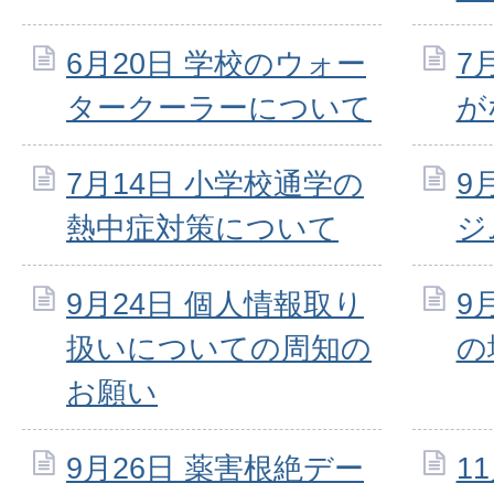
6月20日 学校のウォー
7
タークーラーについて
が
7月14日 小学校通学の
9
熱中症対策について
ジ
9月24日 個人情報取り
9
扱いについての周知の
の
お願い
9月26日 薬害根絶デー
1