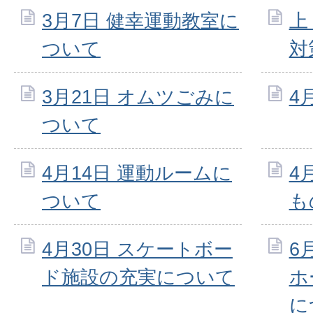
3月7日 健幸運動教室に
上
ついて
対
3月21日 オムツごみに
4
ついて
4月14日 運動ルームに
4
ついて
も
4月30日 スケートボー
6
ド施設の充実について
ホ
に