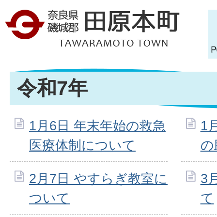
令和7年
1月6日 年末年始の救急
1
医療体制について
の
2月7日 やすらぎ教室に
3
ついて
て