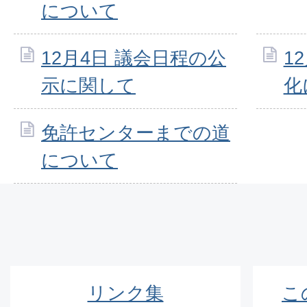
について
12月4日 議会日程の公
1
示に関して
化
免許センターまでの道
について
リンク集
こ