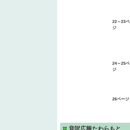
22～23
ジ
24～25
ジ
26ページ
音訳広報たわらもと