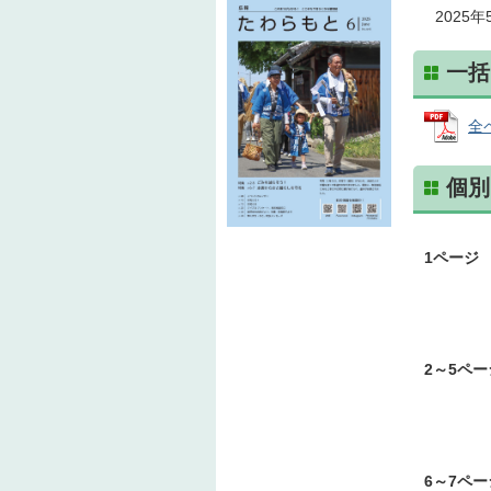
2025
一括
全ペ
個別
1ページ
2～5ペー
6～7ペー