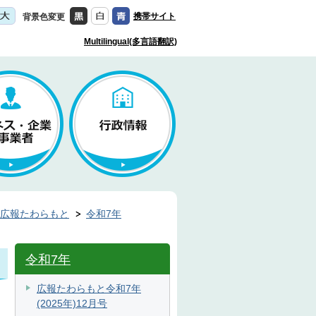
携帯サイト
背景色変更
Multilingual(多言語翻訳)
広報たわらもと
令和7年
令和7年
広報たわらもと令和7年
(2025年)12月号