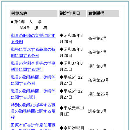
例規名称
制定年月日
種別番号
■ 第4編
人
事
第4章
服
務
職員の服務の宣誓に関す
◆昭和35年3
条例第2号
る条例
月29日
職務に専念する義務の特
◆昭和35年3
条例第4号
例に関する条例
月29日
職員の営利企業等の従事
◆昭和37年8
規則第8号
制限に関する規則
月21日
職員の勤務時間、休暇等
◆平成6年12
条例第29号
に関する条例
月27日
職員の勤務時間、休暇等
◆平成6年12
規則第26号
に関する規則
月27日
特別の勤務に従事する職
◆平成元年11
員の勤務時間に関する規
訓令第3号
月1日
程
田原本町会計年度任用職
◆令和2年3月