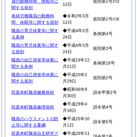
員の勤務時間、休暇等に
規則第1号の3
12日
関する規則
単純労務職員の勤務時
◆令和2年3月
規則第1号の6
間、休暇等に関する規則
12日
職員の育児休業等に関す
◆平成4年3月
条例第4号
る条例
24日
職員の育児休業等に関す
◆平成4年3月
規則第3号
る規則
24日
職員の自己啓発等休業に
◆平成19年12
条例第18号
関する条例
月21日
職員の自己啓発等休業に
◆平成20年2
規則第2号
関する規則
月29日
◆昭和36年9
田原本町職員服務規程
訓令甲第2号
月30日
◆平成29年4
田原本町職員倫理規程
訓令第4号
月18日
職員のハラスメントの防
◆平成25年10
訓令第5号
止等に関する要綱
月1日
田原本町職員自主研究グ
◆平成29年11
訓令第7号