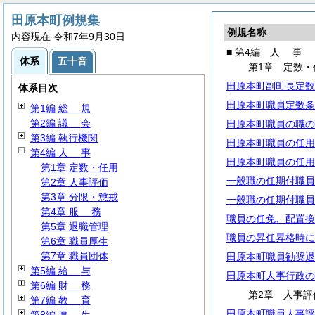
田原本町例規集
例規名称
内容現在 令和7年9月30日
■ 第4編
人
事
体系
五十音
第1章 定数・
田原本町副町長定数
体系目次
田原本町職員定数条
第1編
総
規
第2編
議
会
田原本町職員の職の
第3編 執行機関
田原本町職員の任用
第4編
人
事
田原本町職員の任用
第1章 定数・任用
一般職の任期付職員
第2章 人事評価
第3章 分限・懲戒
一般職の任期付職員
第4章
服
務
職員の任免、配置換
第5章 退職管理
職員の昇任昇格時に
第6章 職員厚生
第7章 職員団体
田原本町職員勧奨退
第5編
給
与
田原本町人事行政の
第6編
財
務
第2章 人事評
第7編
教
育
田原本町職員人事評