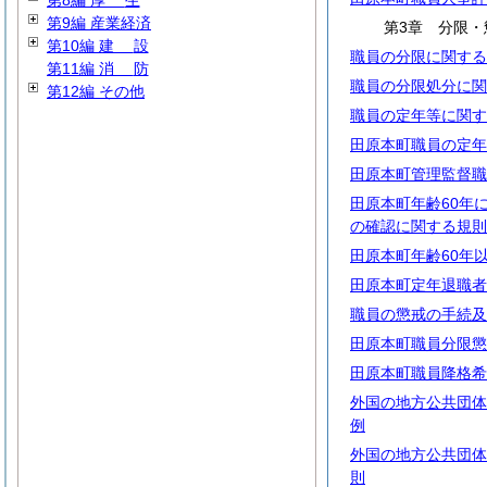
第8編
厚
生
第9編 産業経済
第3章 分限・
第10編
建
設
職員の分限に関する
第11編
消
防
職員の分限処分に関
第12編 その他
職員の定年等に関す
田原本町職員の定年
田原本町管理監督職
田原本町年齢60年
の確認に関する規則
田原本町年齢60年
田原本町定年退職者
職員の懲戒の手続及
田原本町職員分限懲
田原本町職員降格希
外国の地方公共団体
例
外国の地方公共団体
則