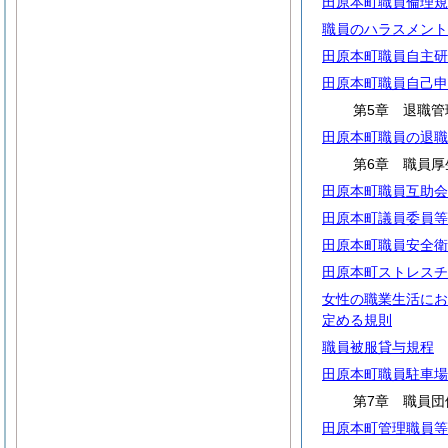
田原本町職員倫理規
職員のハラスメント
田原本町職員自主研
田原本町職員自己申
第5章 退職管
田原本町職員の退職
第6章 職員厚
田原本町職員互助会
田原本町議員委員等
田原本町職員安全衛
田原本町ストレスチ
女性の職業生活にお
定める規則
職員被服貸与規程
田原本町職員駐車場
第7章 職員団
田原本町管理職員等