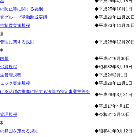
程
◆平成29年4月18日
の防止等に関する要綱
◆平成25年10月1日
究グループ活動助成要綱
◆平成29年11月28日
告制度実施規程
◆平成23年11月25日
理
管理に関する規則
◆平成28年12月20日
生
内規
◆平成5年6月30日
弔慰規程
◆昭和32年6月19日
生管理規程
◆平成2年2月1日
ェック実施規程
◆平成28年11月1日
ける活躍の推進に関する法律の特定事業主等を
◆平成28年3月31日
◆平成17年4月1日
管理規程
◆令和3年3月10日
体
の範囲を定める規則
◆昭和41年9月12日