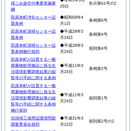
◆令和3年9月
掃ごみ袋交付事業実施要
告示第61号の2
29日
綱
田原本町浄化センター設
◆昭和58年4
条例第6号
置条例
月1日
田原本町清掃センター設
◆平成28年3
条例第4号
置条例
月24日
田原本町清掃センター設
◆平成28年3
規則第4号
置条例施行規則
月24日
田原本町が設置する一般
廃棄物処理施設に係る生
◆平成11年3
条例第2号
活環境影響調査結果の縦
月24日
覧等の手続に関する条例
田原本町が設置する一般
廃棄物処理施設に係る生
◆平成11年3
活環境影響調査結果の縦
規則第1号
月24日
覧等の手続に関する条例
施行規則
旧清掃工場周辺環境問題
◆平成31年3
規則第2号の2
調査委員会規則
月22日