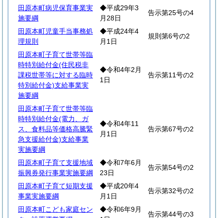
田原本町病児保育事業実
◆平成29年3
告示第25号の4
施要綱
月28日
田原本町児童手当事務処
◆平成24年4
規則第6号の2
理規則
月1日
田原本町子育て世帯等臨
時特別給付金(住民税非
◆令和4年2月
課税世帯等に対する臨時
告示第11号の2
1日
特別給付金)支給事業実
施要綱
田原本町子育て世帯等臨
時特別給付金(電力、ガ
◆令和4年11
ス、食料品等価格高騰緊
告示第67号の2
月1日
急支援給付金)支給事業
実施要綱
田原本町子育て支援地域
◆令和7年6月
告示第54号の2
振興券発行事業実施要綱
23日
田原本町子育て短期支援
◆平成20年4
告示第32号の2
事業実施要綱
月1日
田原本町こども家庭セン
◆令和6年9月
告示第44号の3