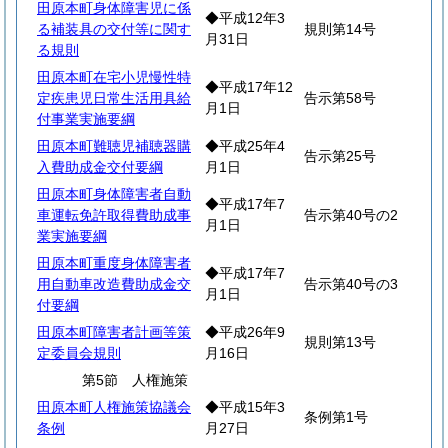
田原本町身体障害児に係
◆平成12年3
る補装具の交付等に関す
規則第14号
月31日
る規則
田原本町在宅小児慢性特
◆平成17年12
定疾患児日常生活用具給
告示第58号
月1日
付事業実施要綱
田原本町難聴児補聴器購
◆平成25年4
告示第25号
入費助成金交付要綱
月1日
田原本町身体障害者自動
◆平成17年7
車運転免許取得費助成事
告示第40号の2
月1日
業実施要綱
田原本町重度身体障害者
◆平成17年7
用自動車改造費助成金交
告示第40号の3
月1日
付要綱
田原本町障害者計画等策
◆平成26年9
規則第13号
定委員会規則
月16日
第5節 人権施策
田原本町人権施策協議会
◆平成15年3
条例第1号
条例
月27日