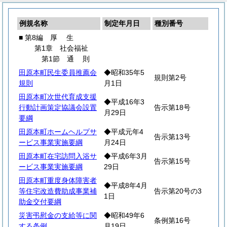
例規名称
制定年月日
種別番号
■ 第8編
厚
生
第1章 社会福祉
第1節
通
則
田原本町民生委員推薦会
◆昭和35年5
規則第2号
規則
月1日
田原本町次世代育成支援
◆平成16年3
行動計画策定協議会設置
告示第18号
月29日
要綱
田原本町ホームヘルプサ
◆平成元年4
告示第13号
ービス事業実施要綱
月24日
田原本町在宅訪問入浴サ
◆平成6年3月
告示第15号
ービス事業実施要綱
29日
田原本町重度身体障害者
◆平成8年4月
等住宅改造費助成事業補
告示第20号の3
1日
助金交付要綱
災害弔慰金の支給等に関
◆昭和49年6
条例第16号
する条例
月19日