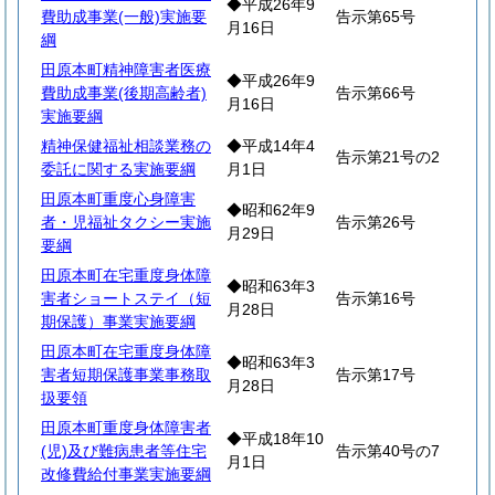
◆平成26年9
費助成事業(一般)実施要
告示第65号
月16日
綱
田原本町精神障害者医療
◆平成26年9
費助成事業(後期高齢者)
告示第66号
月16日
実施要綱
精神保健福祉相談業務の
◆平成14年4
告示第21号の2
委託に関する実施要綱
月1日
田原本町重度心身障害
◆昭和62年9
者・児福祉タクシー実施
告示第26号
月29日
要綱
田原本町在宅重度身体障
◆昭和63年3
害者ショートステイ（短
告示第16号
月28日
期保護）事業実施要綱
田原本町在宅重度身体障
◆昭和63年3
害者短期保護事業事務取
告示第17号
月28日
扱要領
田原本町重度身体障害者
◆平成18年10
(児)及び難病患者等住宅
告示第40号の7
月1日
改修費給付事業実施要綱