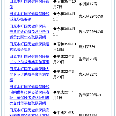
田原本町国民健康保険条
◆昭和35年10
条例第17号
例
月7日
田原本町国民健康保険税
◆令和3年4月
告示第29号の9
減免取扱要綱
1日
田原本町国民健康保険一
◆令和3年4月
部負担金の減免及び徴収
告示第29号の8
1日
猶予に関する取扱要綱
田原本町国民健康保険運
◆昭和35年10
規則第6号
営協議会規則
月18日
田原本町国民健康保険脳
◆平成22年3
告示第23号
ドック助成事業実施要綱
月29日
田原本町国民健康保険人
◆平成22年3
間ドック助成事業実施要
告示第22号
月29日
綱
田原本町国民健康保険税
滞納世帯に係る被保険者
◆平成22年4
告示第29号の1
証・被保険者資格証明書
月1日
の交付等事務取扱要綱
田原本町国民健康保険高
◆平成21年8
額療養費特別支給金支給
規則第13号