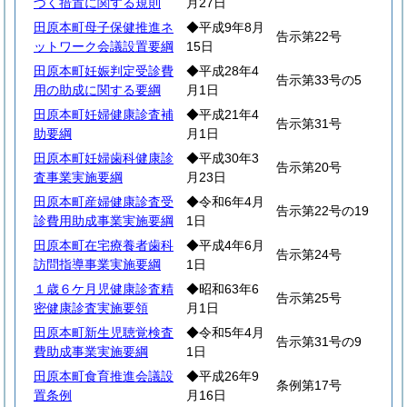
づく措置に関する規則
月27日
田原本町母子保健推進ネ
◆平成9年8月
告示第22号
ットワーク会議設置要綱
15日
田原本町妊娠判定受診費
◆平成28年4
告示第33号の5
用の助成に関する要綱
月1日
田原本町妊婦健康診査補
◆平成21年4
告示第31号
助要綱
月1日
田原本町妊婦歯科健康診
◆平成30年3
告示第20号
査事業実施要綱
月23日
田原本町産婦健康診査受
◆令和6年4月
告示第22号の19
診費用助成事業実施要綱
1日
田原本町在宅療養者歯科
◆平成4年6月
告示第24号
訪問指導事業実施要綱
1日
１歳６ケ月児健康診査精
◆昭和63年6
告示第25号
密健康診査実施要領
月1日
田原本町新生児聴覚検査
◆令和5年4月
告示第31号の9
費助成事業実施要綱
1日
田原本町食育推進会議設
◆平成26年9
条例第17号
置条例
月16日