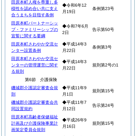
田原本町人権を尊重し多
◆令和6年12
様性を認め合い共に支え
条例第23号
月19日
合うまちを目指す条例
田原本町パートナーシッ
◆令和7年6月
プ・ファミリーシップの
告示第50号
2日
宣誓に関する要綱
田原本町さわやか交流セ
◆平成14年3
条例第3号
ンター設置条例
月22日
田原本町さわやか交流セ
◆平成14年3
ンターの管理運営に関す
規則第2号の1
月22日
る規則
第6節 介護保険
磯城郡介護認定審査会規
◆平成11年9
規則第15号
則
月1日
磯城郡介護認定審査会共
◆平成11年7
告示第24号
同設置規約
月12日
田原本町高齢者保健福祉
◆平成26年9
計画及び介護保険事業計
規則第15号
月16日
画策定委員会規則