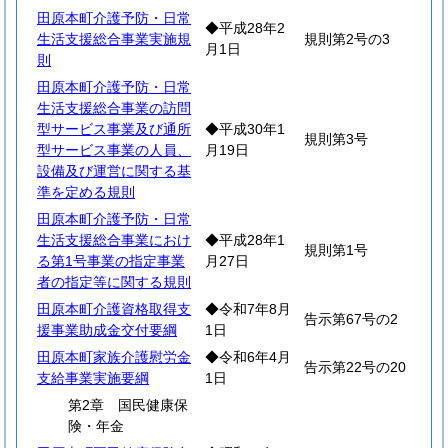
田原本町介護予防・日常
◆平成28年2
生活支援総合事業実施規
規則第2号の3
月1日
則
田原本町介護予防・日常
生活支援総合事業の訪問
型サービス事業及び通所
◆平成30年1
規則第3号
型サービス事業の人員、
月19日
設備及び運営に関する基
準を定める規則
田原本町介護予防・日常
生活支援総合事業におけ
◆平成28年1
規則第1号
る第1号事業の指定事業
月27日
者の指定等に関する規則
田原本町介護資格取得支
◆令和7年8月
告示第67号の2
援事業助成金交付要綱
1日
田原本町家族介護慰労金
◆令和6年4月
告示第22号の20
支給事業実施要綱
1日
第2章 国民健康保
険・年金