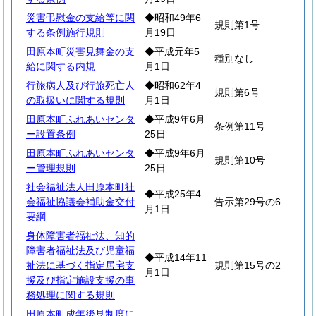
災害弔慰金の支給等に関
◆昭和49年6
規則第1号
する条例施行規則
月19日
田原本町災害見舞金の支
◆平成元年5
種別なし
給に関する内規
月1日
行旅病人及び行旅死亡人
◆昭和62年4
規則第6号
の取扱いに関する規則
月1日
田原本町ふれあいセンタ
◆平成9年6月
条例第11号
ー設置条例
25日
田原本町ふれあいセンタ
◆平成9年6月
規則第10号
ー管理規則
25日
社会福祉法人田原本町社
◆平成25年4
会福祉協議会補助金交付
告示第29号の6
月1日
要綱
身体障害者福祉法、知的
障害者福祉法及び児童福
◆平成14年11
祉法に基づく指定居宅支
規則第15号の2
月1日
援及び指定施設支援の事
務処理に関する規則
田原本町成年後見制度に