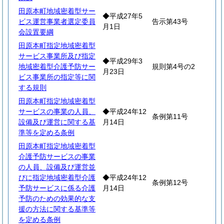
田原本町地域密着型サー
◆平成27年5
ビス運営事業者選定委員
告示第43号
月1日
会設置要綱
田原本町指定地域密着型
サービス事業所及び指定
◆平成29年3
地域密着型介護予防サー
規則第4号の2
月23日
ビス事業所の指定等に関
する規則
田原本町指定地域密着型
サービスの事業の人員、
◆平成24年12
条例第11号
設備及び運営に関する基
月14日
準等を定める条例
田原本町指定地域密着型
介護予防サービスの事業
の人員、設備及び運営並
びに指定地域密着型介護
◆平成24年12
条例第12号
予防サービスに係る介護
月14日
予防のための効果的な支
援の方法に関する基準等
を定める条例