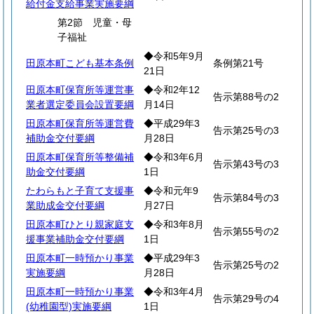
給付金支給事業実施要綱
第2節 児童・母
子福祉
◆令和5年9月
田原本町こども基本条例
条例第21号
21日
田原本町保育所等運営事
◆令和2年12
告示第88号の2
業者選定委員会設置要綱
月14日
田原本町保育所等運営費
◆平成29年3
告示第25号の3
補助金交付要綱
月28日
田原本町保育所等整備補
◆令和3年6月
告示第43号の3
助金交付要綱
1日
たわらもと子育て支援事
◆令和元年9
告示第84号の3
業助成金交付要綱
月27日
田原本町ひとり親家庭支
◆令和3年8月
告示第55号の2
援事業補助金交付要綱
1日
田原本町一時預かり事業
◆平成29年3
告示第25号の2
実施要綱
月28日
田原本町一時預かり事業
◆令和3年4月
告示第29号の4
(幼稚園型)実施要綱
1日