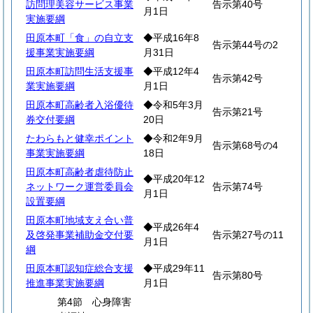
訪問理美容サービス事業
告示第40号
月1日
実施要綱
田原本町「食」の自立支
◆平成16年8
告示第44号の2
援事業実施要綱
月31日
田原本町訪問生活支援事
◆平成12年4
告示第42号
業実施要綱
月1日
田原本町高齢者入浴優待
◆令和5年3月
告示第21号
券交付要綱
20日
たわらもと健幸ポイント
◆令和2年9月
告示第68号の4
事業実施要綱
18日
田原本町高齢者虐待防止
◆平成20年12
ネットワーク運営委員会
告示第74号
月1日
設置要綱
田原本町地域支え合い普
◆平成26年4
及啓発事業補助金交付要
告示第27号の11
月1日
綱
田原本町認知症総合支援
◆平成29年11
告示第80号
推進事業実施要綱
月1日
第4節 心身障害