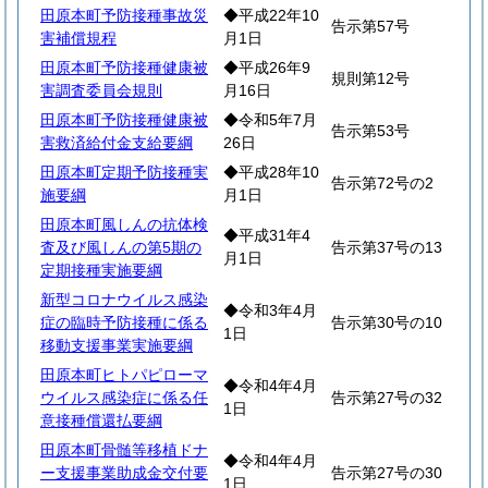
田原本町予防接種事故災
◆平成22年10
告示第57号
害補償規程
月1日
田原本町予防接種健康被
◆平成26年9
規則第12号
害調査委員会規則
月16日
田原本町予防接種健康被
◆令和5年7月
告示第53号
害救済給付金支給要綱
26日
田原本町定期予防接種実
◆平成28年10
告示第72号の2
施要綱
月1日
田原本町風しんの抗体検
◆平成31年4
査及び風しんの第5期の
告示第37号の13
月1日
定期接種実施要綱
新型コロナウイルス感染
◆令和3年4月
症の臨時予防接種に係る
告示第30号の10
1日
移動支援事業実施要綱
田原本町ヒトパピローマ
◆令和4年4月
ウイルス感染症に係る任
告示第27号の32
1日
意接種償還払要綱
田原本町骨髄等移植ドナ
◆令和4年4月
ー支援事業助成金交付要
告示第27号の30
1日