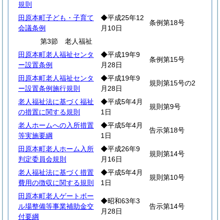
規則
田原本町子ども・子育て
◆平成25年12
条例第18号
会議条例
月10日
第3節 老人福祉
田原本町老人福祉センタ
◆平成19年9
条例第15号
ー設置条例
月28日
田原本町老人福祉センタ
◆平成19年9
規則第15号の2
ー設置条例施行規則
月28日
老人福祉法に基づく福祉
◆平成5年4月
規則第9号
の措置に関する規則
1日
老人ホームへの入所措置
◆平成5年4月
告示第18号
等実施要綱
1日
田原本町老人ホーム入所
◆平成26年9
規則第14号
判定委員会規則
月16日
老人福祉法に基づく措置
◆平成5年4月
規則第10号
費用の徴収に関する規則
1日
田原本町老人ゲートボー
◆昭和63年3
ル場整備等事業補助金交
告示第14号
月28日
付要綱