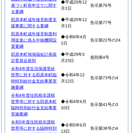
◆平成20年12
基づく町長申立てに関す
告示第76号
月1日
る要綱
田原本町成年後見制度支
◆平成20年12
告示第77号
援事業に関する要綱
月1日
田原本町成年後見制度利
◆令和6年4月
用促進に係る中核機関設
告示第22号の24
1日
置要綱
田原本町地域福祉計画策
◆平成29年3
規則第4号
定委員会規則
月23日
令和4年度生活保護受給
世帯に対する田原本町臨
◆令和4年12
告示第73号の4
時特別給付金支給事業実
月12日
施要綱
令和4年度住民税非課税
世帯等に対する田原本町
◆令和4年6月
告示第41号の3
臨時特別給付金支給事業
10日
実施要綱
令和5年度住民税非課税
◆令和5年6月
世帯等に対する臨時特別
告示第38号の4
13日