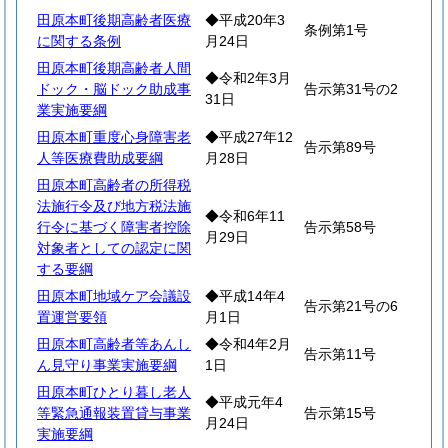
田原本町後期高齢者医療
◆平成20年3
条例第1号
に関する条例
月24日
田原本町後期高齢者人間
◆令和2年3月
ドック・脳ドック助成事
告示第31号の2
31日
業実施要綱
田原本町重度心身障害老
◆平成27年12
告示第89号
人等医療費助成要綱
月28日
田原本町高齢者の所得税
法施行令及び地方税法施
◆令和6年11
行令に基づく障害者控除
告示第58号
月29日
対象者としての認定に関
する要綱
田原本町地域ケア会議設
◆平成14年4
告示第21号の6
置運営要領
月1日
田原本町高齢者等あんし
◆令和4年2月
告示第11号
ん見守り事業実施要綱
1日
田原本町ひとり暮し老人
◆平成元年4
等緊急通報装置貸与事業
告示第15号
月24日
実施要綱