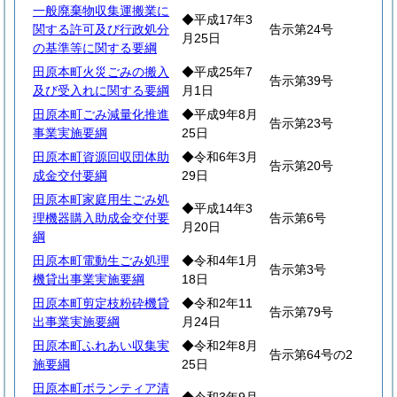
一般廃棄物収集運搬業に
◆平成17年3
関する許可及び行政処分
告示第24号
月25日
の基準等に関する要綱
田原本町火災ごみの搬入
◆平成25年7
告示第39号
及び受入れに関する要綱
月1日
田原本町ごみ減量化推進
◆平成9年8月
告示第23号
事業実施要綱
25日
田原本町資源回収団体助
◆令和6年3月
告示第20号
成金交付要綱
29日
田原本町家庭用生ごみ処
◆平成14年3
理機器購入助成金交付要
告示第6号
月20日
綱
田原本町電動生ごみ処理
◆令和4年1月
告示第3号
機貸出事業実施要綱
18日
田原本町剪定枝粉砕機貸
◆令和2年11
告示第79号
出事業実施要綱
月24日
田原本町ふれあい収集実
◆令和2年8月
告示第64号の2
施要綱
25日
田原本町ボランティア清