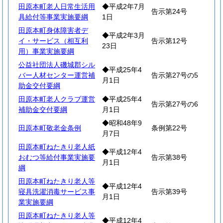
田原本町老人日常生活用
◆平成2年7月
告示第24号
具給付等事業実施要綱
1日
田原本町身体障害者デ
◆平成2年3月
イ・サービス（相互利
告示第12号
23日
用）事業実施要綱
公益社団法人磯城郡シル
◆平成25年4
バー人材センター運営補
告示第27号の5
月1日
助金交付要綱
田原本町老人クラブ運営
◆平成25年4
告示第27号の6
補助金交付要綱
月1日
◆昭和48年9
田原本町敬老金条例
条例第22号
月7日
田原本町ねたきり老人紙
◆平成12年4
おむつ等給付事業実施要
告示第38号
月1日
綱
田原本町ねたきり老人等
◆平成12年4
寝具洗濯消毒サービス事
告示第39号
月1日
業実施要綱
田原本町ねたきり老人等
◆平成12年4