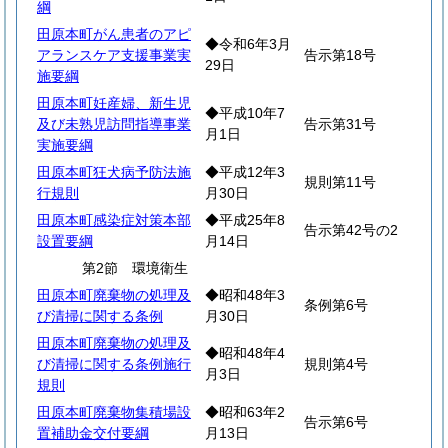
綱
田原本町がん患者のアピ
◆令和6年3月
アランスケア支援事業実
告示第18号
29日
施要綱
田原本町妊産婦、新生児
◆平成10年7
及び未熟児訪問指導事業
告示第31号
月1日
実施要綱
田原本町狂犬病予防法施
◆平成12年3
規則第11号
行規則
月30日
田原本町感染症対策本部
◆平成25年8
告示第42号の2
設置要綱
月14日
第2節 環境衛生
田原本町廃棄物の処理及
◆昭和48年3
条例第6号
び清掃に関する条例
月30日
田原本町廃棄物の処理及
◆昭和48年4
び清掃に関する条例施行
規則第4号
月3日
規則
田原本町廃棄物集積場設
◆昭和63年2
告示第6号
置補助金交付要綱
月13日