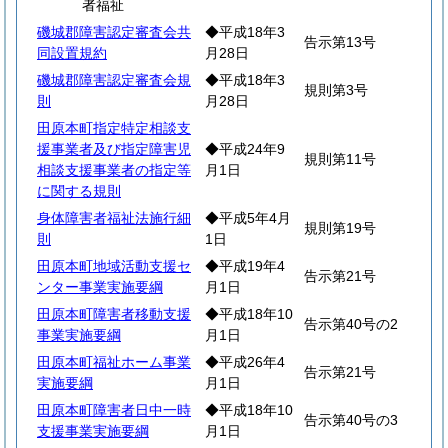
者福祉
磯城郡障害認定審査会共
◆平成18年3
告示第13号
同設置規約
月28日
磯城郡障害認定審査会規
◆平成18年3
規則第3号
則
月28日
田原本町指定特定相談支
援事業者及び指定障害児
◆平成24年9
規則第11号
相談支援事業者の指定等
月1日
に関する規則
身体障害者福祉法施行細
◆平成5年4月
規則第19号
則
1日
田原本町地域活動支援セ
◆平成19年4
告示第21号
ンター事業実施要綱
月1日
田原本町障害者移動支援
◆平成18年10
告示第40号の2
事業実施要綱
月1日
田原本町福祉ホーム事業
◆平成26年4
告示第21号
実施要綱
月1日
田原本町障害者日中一時
◆平成18年10
告示第40号の3
支援事業実施要綱
月1日