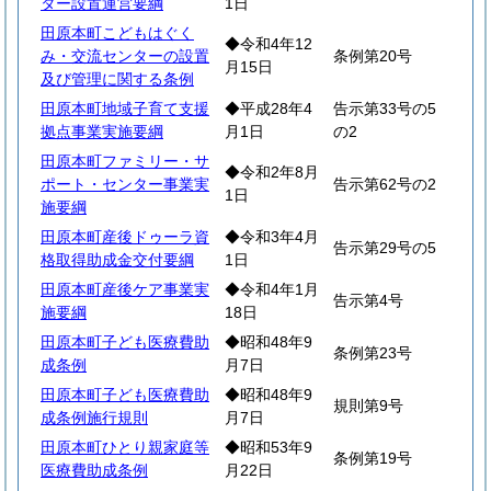
ター設置運営要綱
1日
田原本町こどもはぐく
◆令和4年12
み・交流センターの設置
条例第20号
月15日
及び管理に関する条例
田原本町地域子育て支援
◆平成28年4
告示第33号の5
拠点事業実施要綱
月1日
の2
田原本町ファミリー・サ
◆令和2年8月
ポート・センター事業実
告示第62号の2
1日
施要綱
田原本町産後ドゥーラ資
◆令和3年4月
告示第29号の5
格取得助成金交付要綱
1日
田原本町産後ケア事業実
◆令和4年1月
告示第4号
施要綱
18日
田原本町子ども医療費助
◆昭和48年9
条例第23号
成条例
月7日
田原本町子ども医療費助
◆昭和48年9
規則第9号
成条例施行規則
月7日
田原本町ひとり親家庭等
◆昭和53年9
条例第19号
医療費助成条例
月22日