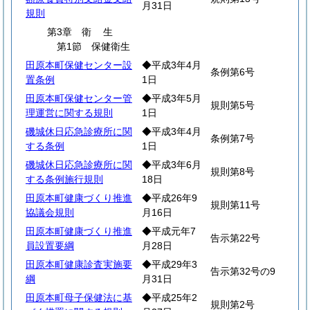
月31日
規則
第3章
衛
生
第1節 保健衛生
田原本町保健センター設
◆平成3年4月
条例第6号
置条例
1日
田原本町保健センター管
◆平成3年5月
規則第5号
理運営に関する規則
1日
磯城休日応急診療所に関
◆平成3年4月
条例第7号
する条例
1日
磯城休日応急診療所に関
◆平成3年6月
規則第8号
する条例施行規則
18日
田原本町健康づくり推進
◆平成26年9
規則第11号
協議会規則
月16日
田原本町健康づくり推進
◆平成元年7
告示第22号
員設置要綱
月28日
田原本町健康診査実施要
◆平成29年3
告示第32号の9
綱
月31日
田原本町母子保健法に基
◆平成25年2
規則第2号