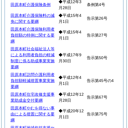
◆平成12年3
田原本町介護保険条例
条例第4号
月28日
田原本町介護保険料の減
◆平成15年4
告示第26号
免に関する要綱
月1日
田原本町介護保険利用者
◆平成15年4
負担額の特例に関する要
告示第27号
月1日
綱
田原本町社会福祉法人等
による利用者負担の軽減
◆平成17年9
告示第50号
制度に係る助成事業実施
月30日
要綱
田原本町訪問介護利用者
◆平成12年4
負担額軽減措置事業実施
告示第45号の4
月1日
要綱
田原本町住宅改修支援事
◆平成12年12
告示第67号
業助成金交付要綱
月28日
田原本町やむを得ない事
◆平成20年12
由による措置に関する要
告示第75号
月1日
綱
田原本町地域包括支援セ