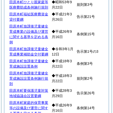
田原本町ひとり親家庭等
◆昭和53年9
規則第3号
医療費助成条例施行規則
月22日
田原本町福祉医療費資金
◆平成21年3
告示第21号
貸付要綱
月26日
田原本町放課後児童健全
育成事業の設備及び運営
◆平成26年9
条例第15号
に関する基準を定める条
月16日
例
田原本町放課後児童健全
◆令和3年1月
告示第1号の3
育成事業補助金交付要綱
12日
田原本町放課後児童健全
◆平成18年3
条例第3号
育成施設設置条例
月22日
田原本町放課後児童健全
◆平成18年3
育成施設設置条例施行規
規則第2号
月22日
則
田原本町要保護児童対策
◆平成28年3
告示第26号
地域協議会設置要綱
月29日
田原本町家庭的保育事業
◆平成26年9
等の設備及び運営に関す
条例第14号
月16日