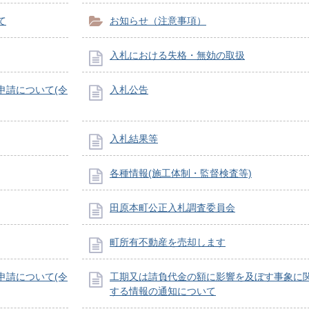
て
お知らせ（注意事項）
入札における失格・無効の取扱
申請について(令
入札公告
入札結果等
各種情報(施工体制・監督検査等)
田原本町公正入札調査委員会
町所有不動産を売却します
申請について(令
工期又は請負代金の額に影響を及ぼす事象に
する情報の通知について