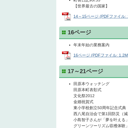
町長日記vol.35
【世界最古の国家】
14～15ページ (PDFファイル: 1
16ページ
年末年始の業務案内
16ページ (PDFファイル: 1.2M
17～21ページ
田原本ウォッチング
田原本町表彰式
文化祭2012
金婚祝賀式
東小学校創立50周年記念式典
西八尾自治会で第1回防災（
小島智子さんが「夢を叶える
グリーンツーリズム収穫体験」