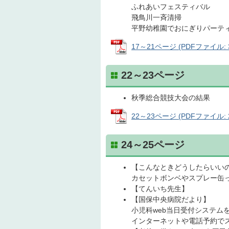
ふれあいフェスティバル
飛鳥川一斉清掃
平野幼稚園でおにぎりパーテ
17～21ページ (PDFファイル: 3
22～23ページ
秋季総合競技大会の結果
22～23ページ (PDFファイル: 2
24～25ページ
【こんなときどうしたらいい
カセットボンベやスプレー缶
【てんいち先生】
【国保中央病院だより】
小児科web当日受付システム
インターネットや電話予約で