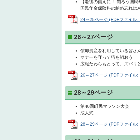
【老後の備えに！ 知ろう国民
国民年金保険料の納め忘れは
24～25ページ (PDFファイル: 1
26～27ページ
償却資産を利用している皆さん
マナーを守って猫を飼おう
広報たわらもとって、ズバリ
26～27ページ (PDFファイル: 1
28～29ページ
第40回町民マラソン大会
成人式
28～29ページ (PDFファイル: 1