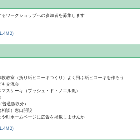
するワークショップへの参加者を募集します
.4MB)
体験教室（折り紙ヒコーキつくり）よく飛ぶ紙ヒコーキを作ろう
ども交流会
スマスケーキ（ブッシュ・ド・ノエル風）
会
（普通徴収分）
（相談）窓口開設
とや町ホームページに広告を掲載しませんか
.4MB)