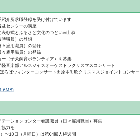
業紹介所求職登録を受け付けています
普及センターの講座
表彰式とふるさと文化のつどいin山添
臨時職員）の登録
日々雇用職員）の登録
日々雇用職員）の登録
カー（子犬飼育ボランティア）を募集
学軽音楽部アルスジャズオーケストラクリスマスコンサート
まほろばウィンターコンサート田原本町吹クリスマスジョイントコンサー
.6MB)
リテーションセンター看護職員（日々雇用職員）募集
ご協力を
日）〜10日（月曜日）は第64回人権週間