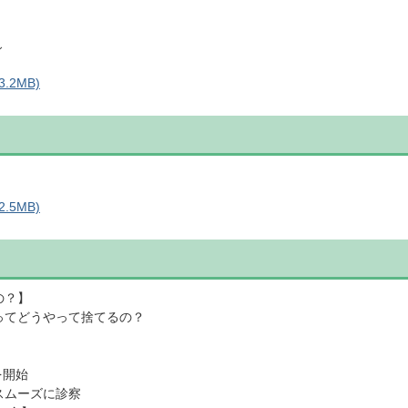
ィ
.2MB)
.5MB)
の？】
ってどうやって捨てるの？
を開始
スムーズに診察