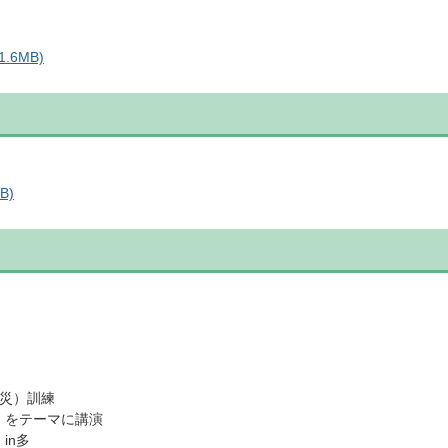
.6MB)
B)
減災）訓練
」をテーマに講演
in多