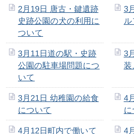
2月19日 唐古・鍵遺跡
3
史跡公園の犬の利用に
ル
ついて
3月11日道の駅・史跡
3
公園の駐車場問題につ
装
いて
3月21日 幼稚園の給食
4
について
に
4月12日町内で働いて
4