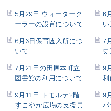
5月29日 ウォーターク
6
ーラーの設置について
い
6月6日保育園入所につ
7
いて
史
7月21日の田原本町立
9
図書館の利用について
利
9月11日 トモルテ2階
9
すこやか広場の支援員
パ