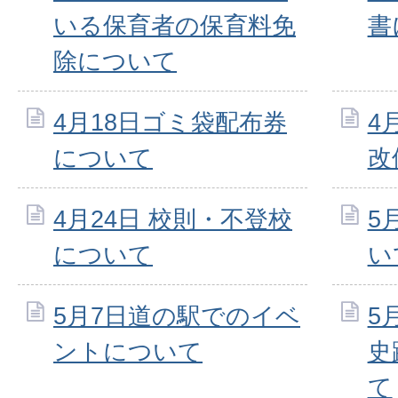
いる保育者の保育料免
書
除について
4月18日ゴミ袋配布券
4
について
改
4月24日 校則・不登校
5
について
い
5月7日道の駅でのイベ
5
ントについて
史
て