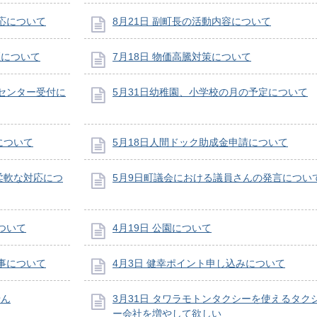
対応について
8月21日 副町長の活動内容について
煙について
7月18日 物価高騰対策について
ルセンター受付に
5月31日幼稚園、小学校の月の予定について
について
5月18日人間ドック助成金申請について
柔軟な対応につ
5月9日町議会における議員さんの発言につい
ついて
4月19日 公園について
工事について
4月3日 健幸ポイント申し込みについて
せん
3月31日 タワラモトンタクシーを使えるタク
ー会社を増やして欲しい