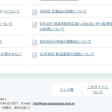
ーナーについて
2月6日 広報誌の誤植について
靴について
5月10日 田原本駅前広場への出店に伴う駐車
の利用について
て
8月25日小学校の運動会について
日を増やせない
11月30日 町会議員の活動について
このサイトに
リンク集
ついて
0-1
-32-2977 E-mail：
info@town.tawaramoto.nara.jp
土・日曜日、祝日を除く)