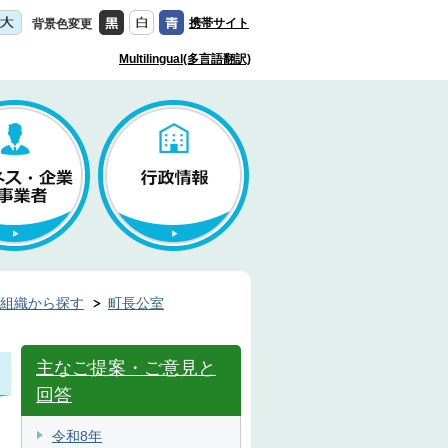
携帯サイト
背景色変更
Multilingual(多言語翻訳)
組織から探す
町長公室
主なご提案・ご意見と
回答
令和8年