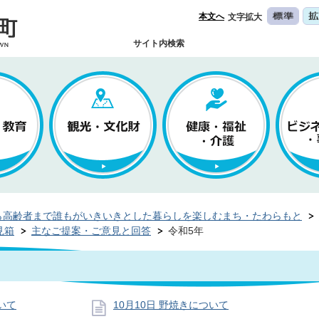
本文へ
文字拡大
サイト内検索
ら高齢者まで誰もがいきいきとした暮らしを楽しむまち・たわらもと
見箱
主なご提案・ご意見と回答
令和5年
いて
10月10日 野焼きについて