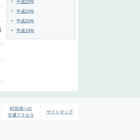
平成23年
平成22年
平成20年
場
平成19年
町役場への
サイトマップ
交通アクセス