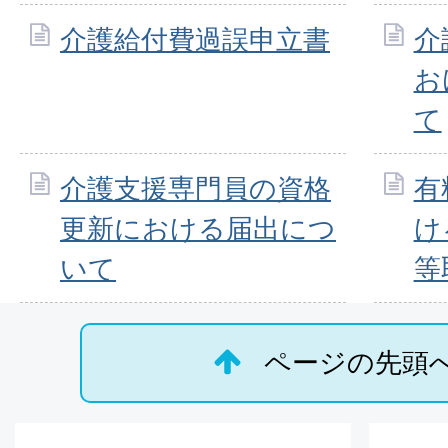
介護給付費過誤申立書
介
お
て
介護支援専門員の資格
有
更新における届出につ
け
いて
等
ページの先頭