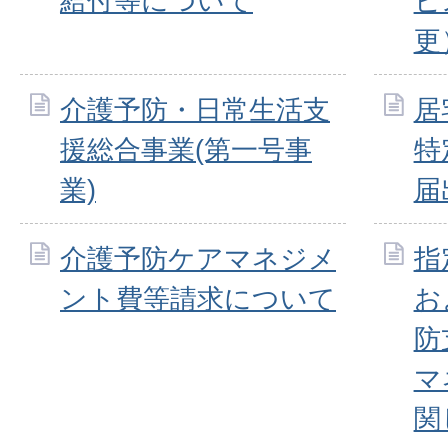
給付等について
ビ
更
介護予防・日常生活支
居
援総合事業(第一号事
特
業)
届
介護予防ケアマネジメ
指
ント費等請求について
お
防
マ
関